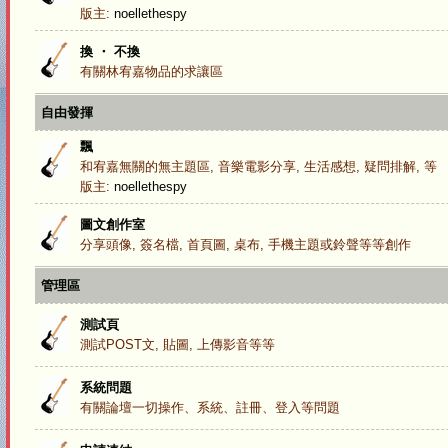
版主:
noellethespy
換 ・ 不換
有關林宥嘉物品的求讓區
自由發揮
飄
和宥嘉無關的無主題區, 音樂電影分享, 生活感想, 疑問排解, 等
版主:
noellethespy
圖文創作室
分享頭像, 簽名檔, 首頁圖, 桌布, 手機主題或鈴聲等等創作
管理區
測試頁
測試POST文, 貼圖, 上傳影音等等
系統問題
有關論壇一切操作、系統、註冊、登入等問題