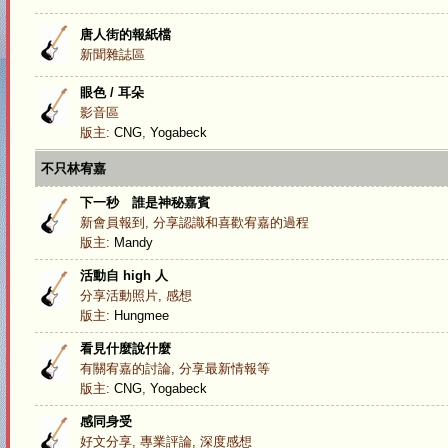
唐人街的報紙檔
新聞雜誌區
眼色 / 耳朵
影音區
版主:
CNG
,
Yogabeck
不只林宥嘉
下一秒 誰是神秘嘉賓
新會員報到, 分享認識和喜歡宥嘉的過程
版主:
Mandy
活動自 high 人
分享活動照片, 感想
版主:
Hungmee
看見什麼說什麼
有關宥嘉的討論, 分享最新情報等
版主:
CNG
,
Yogabeck
感同身受
好文分享, 專業評論, 深度感想