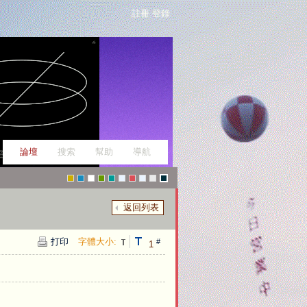
註冊
登錄
論壇
搜索
幫助
導航
返回列表
g
f
W
g
g
p
c
p
fi
t
打印
字體大小:
#
1
r
a
a
r
r
_
h
e
c
o