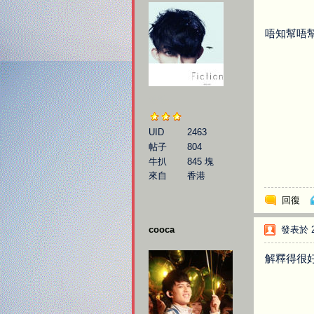
唔知幫唔幫
伯樂
UID
2463
帖子
804
牛扒
845 塊
來自
香港
回復
cooca
發表於 20
解釋得很