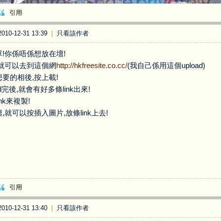
引用
10-12-31 13:39
|
只看該作者
!你係唔係想放在壇!
你就可以去到這個網
http://hkfreesite.co.cc/
(我自己係用這個upload)
要的相後,按上載!
ad完後,就會有好多條link出來!
nk來複製!
,就可以按插入圖片,放條link上去!
引用
10-12-31 13:40
|
只看該作者