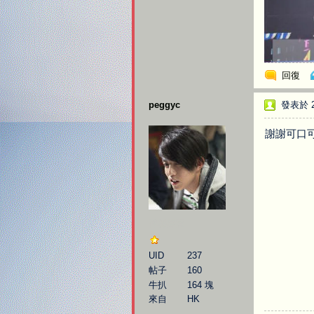
回復
peggyc
發表於 20
謝謝可口可
神秘嘉賓
UID
237
帖子
160
牛扒
164 塊
來自
HK