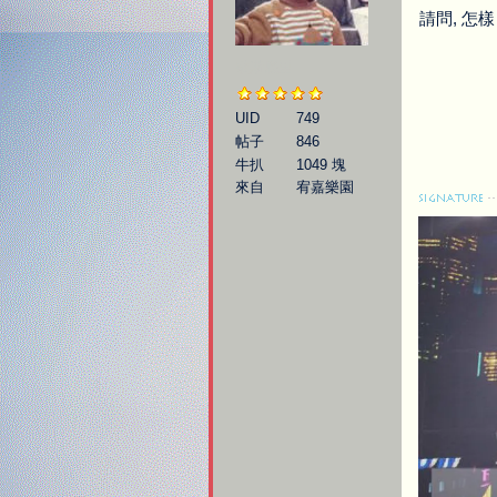
請問, 怎樣 
歇斯底里
UID
749
帖子
846
牛扒
1049 塊
來自
宥嘉樂園