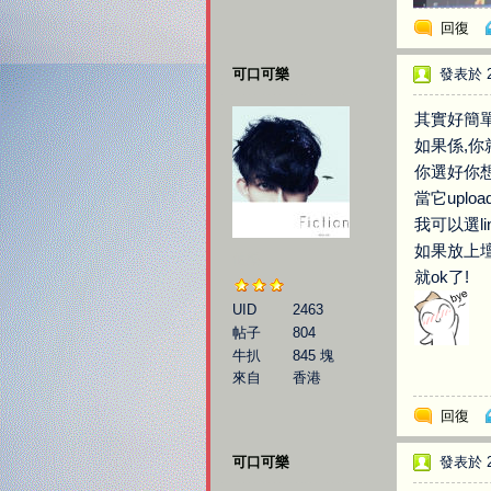
回復
可口可樂
發表於 20
其實好簡單
如果係,
你選好你想
當它uplo
我可以選li
如果放上壇
伯樂
就ok了!
UID
2463
帖子
804
牛扒
845 塊
來自
香港
回復
可口可樂
發表於 20