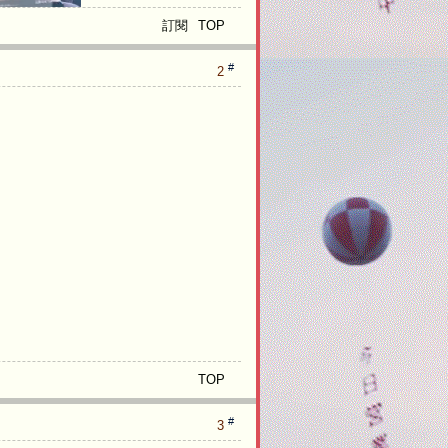
a
n
V
h
a
_
s
訂閱
TOP
#
2
ll
3
-
s
li
g
f
r
e
TOP
e
#
3