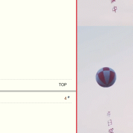
e
n
TOP
#
4