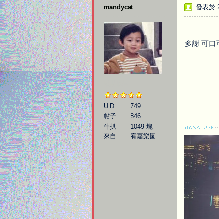
mandycat
發表於 20
多謝 可口
歇斯底里
UID
749
帖子
846
牛扒
1049 塊
來自
宥嘉樂園