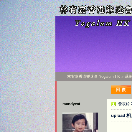
林宥嘉香港樂迷會 Yogalum HK
»
系
回復
mandycat
發表於 20
upload 