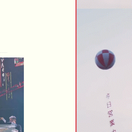
e
s
t
e
e
t
ri
rf
ti
n
e
h
e
e
y
e
s
e
o
g
n
i
r
n
i
s
t
c
n
u
w
o
_
s
t
m
t
e