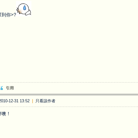
到你>?
引用
10-12-31 13:52
|
只看該作者
好噢！