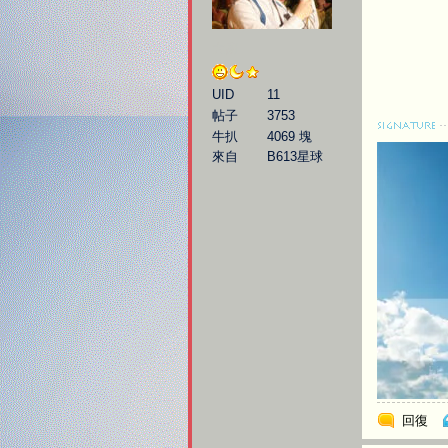
大廚
UID
11
帖子
3753
牛扒
4069 塊
來自
B613星球
回復