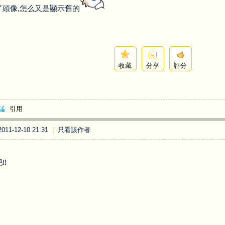
了頭像,怎么又是顯示舊的
收藏
分享
評分
引用
11-12-10 21:31
|
只看該作者
!!