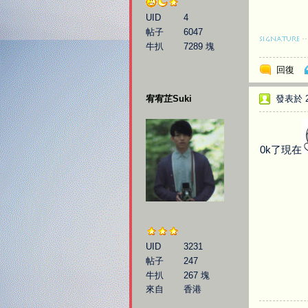
UID
4
帖子
6047
牛扒
7289 塊
回復
宥宥芷Suki
發表於 20
0k了現在
伯樂
UID
3231
帖子
247
牛扒
267 塊
來自
香港