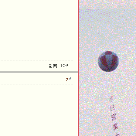
e
s
t
e
e
t
ri
rf
ti
n
e
h
e
e
y
e
s
e
o
g
訂閱
TOP
n
i
r
n
i
s
t
c
n
u
#
2
w
o
_
s
t
m
t
e