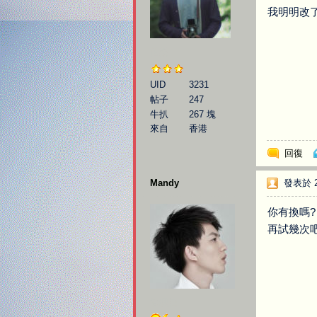
我明明改
伯樂
UID
3231
帖子
247
牛扒
267 塊
來自
香港
回復
Mandy
發表於 20
你有換嗎?
再試幾次吧
管理員