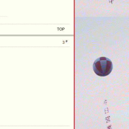
a
n
V
h
a
_
s
TOP
ll
3
-
s
li
#
3
g
f
r
e
e