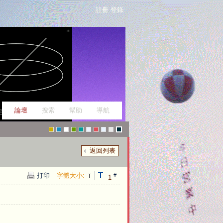
註冊
登錄
論壇
搜索
幫助
導航
返回列表
g
f
W
g
g
p
c
p
fi
t
打印
字體大小:
#
1
r
a
a
r
r
_
h
e
c
o