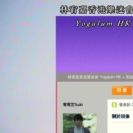
林宥嘉香港樂迷會 Yogalum HK
»
系
回復
宥宥芷Suki
發表於 20
關於頭像