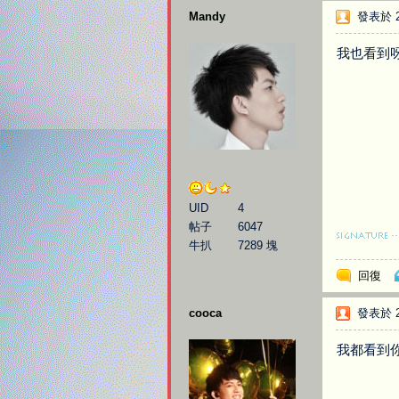
Mandy
發表於 20
我也看到呀
管理員
UID
4
帖子
6047
牛扒
7289 塊
回復
cooca
發表於 20
我都看到