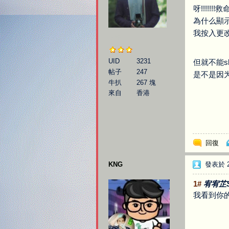
呀!!!!!!!救
為什么顯
我按入更
伯樂
UID
3231
但就不能sh
帖子
247
是不是因为
牛扒
267 塊
來自
香港
回復
KNG
發表於 20
1#
宥宥芷S
我看到你的