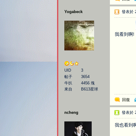
Yogabeck
發表於 20
我看到啊!
管理員
UID
3
帖子
3654
牛扒
4456 塊
來自
B613星球
回復
ncheng
發表於 20
我也看到