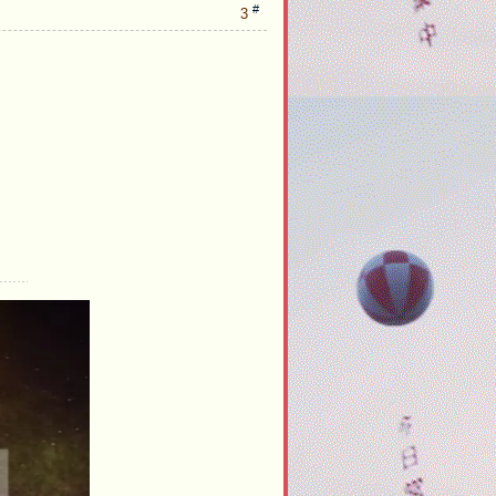
#
3
e
n