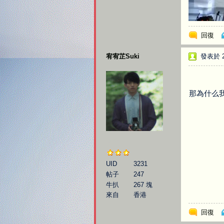
回復
宥宥芷Suki
發表於 20
那為什么我
伯樂
UID
3231
帖子
247
牛扒
267 塊
來自
香港
回復