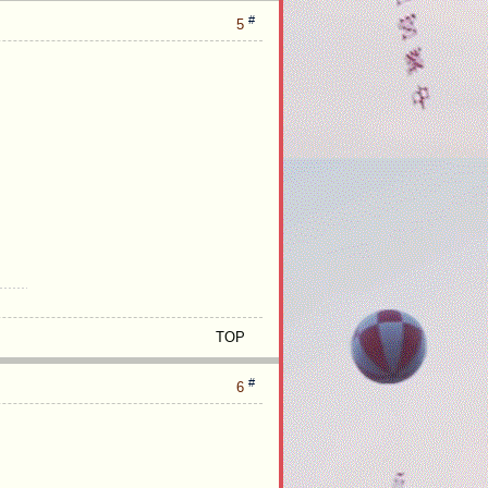
#
5
TOP
#
6