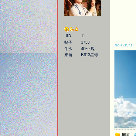
大廚
UID
11
帖子
3753
牛扒
4069 塊
來自
B613星球
回復