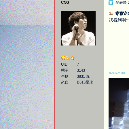
CNG
發表於 20
1#
宥宥芷S
我看到啊~
二廚
UID
7
帖子
3143
牛扒
3831 塊
來自
B613星球