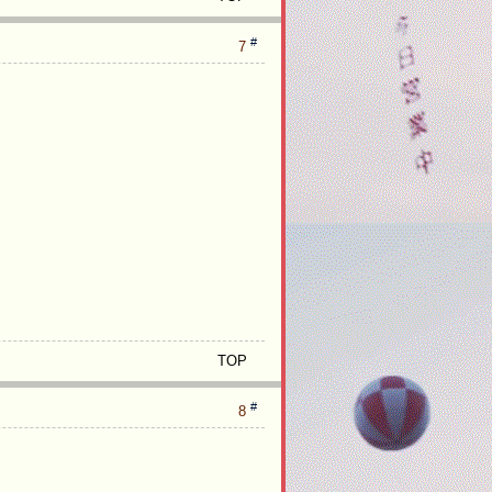
#
7
TOP
#
8