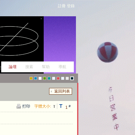
註冊
登錄
論壇
搜索
幫助
導航
返回列表
g
f
W
g
g
p
c
p
fi
t
打印
字體大小:
#
1
r
a
a
r
r
_
h
e
c
o