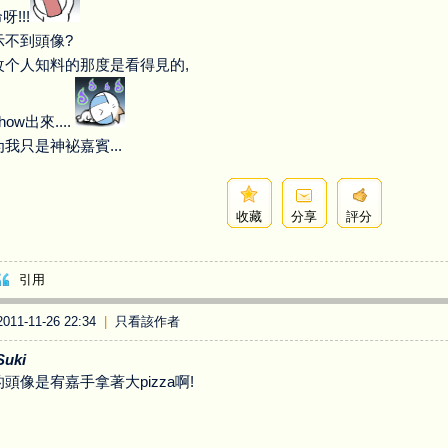
命呀!!!
示不到頭像?
改个人知料的那度是看得見的,
ow出來....
我只是神袐嘉賓...
收藏
分享
評分
引用
11-11-26 22:34
|
只看該作者
uki
頭像是宥嘉手拿著大pizza啊!