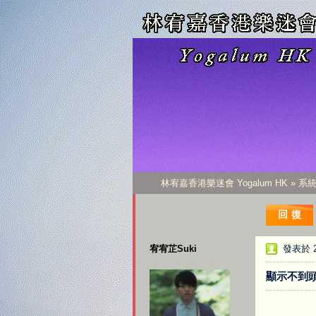
林宥嘉香港樂迷會 Yogalum HK
»
系
回復
宥宥芷Suki
發表於 20
顯示不到頭像.