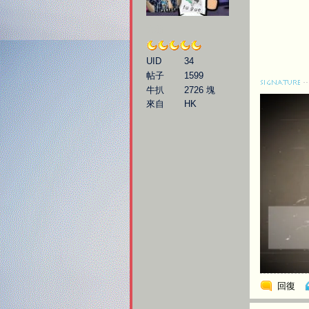
大叔
UID
34
帖子
1599
牛扒
2726 塊
來自
HK
回復