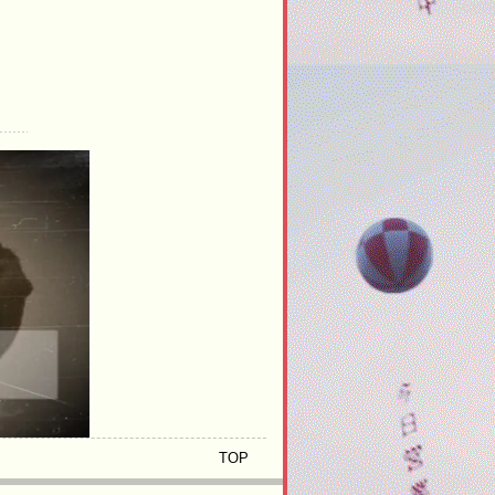
a
n
V
h
a
_
s
ll
3
-
s
li
g
f
r
e
e
TOP