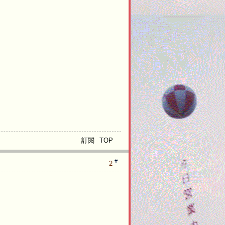
e
s
t
e
e
t
ri
rf
ti
n
e
h
e
e
y
e
s
e
o
g
n
i
r
n
i
s
t
c
n
u
訂閱
TOP
#
2
w
o
_
s
t
m
t
e